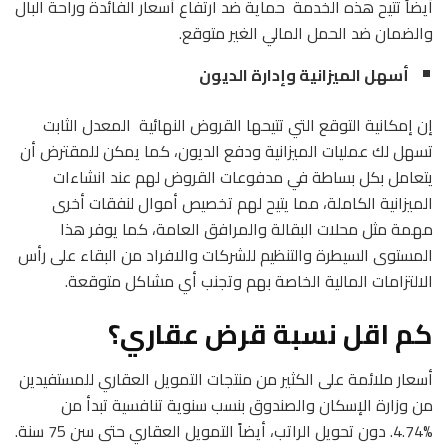
أيضاً تتيح هذه الخدمة حماية ضد ارتفاع أسعار الفائدة وراحة البال
والضمان ضد الحمل المالي الغير متوقع.
أسهل الميزانية وإدارة الديون
إن إمكانية التوقع التي تتيحها القروض النهائية المعدل الثابت
تسهل لك عمليات الميزانية ودفع الديون، كما يمكن للمقترض أن
يتعامل بكل بساطة في مدفوعات القروض لهم عند انشاءات
الميزانية الكاملة، مما يتيح لهم تخصيص أموال لنفقات أخرى
مهمة مثل محلات البقالة والمرافق العامة، كما يوفر هذا
المستوى السيطرة والتنظيم للشركات والافراد من البقاء على رأس
الالتزامات المالية الخاصة بهم وتجنب أي مشاكل متوقعة.
كم اقل نسبة قرض عقاري؟
أسعار ملائمة على الكثير من منتجات التمويل العقاري للمستفيدين
من وزارة الإسكان والصندوق بنسب سنوية تنافسية تبدأ من
%4.74. دون تحويل الراتب، أيضاً التمويل العقاري حتى سن 75 سنة.