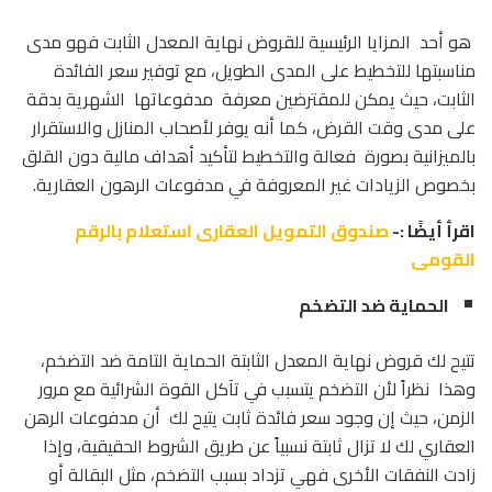
هو أحد المزايا الرئيسية للقروض نهاية المعدل الثابت فهو مدى
مناسبتها للتخطيط على المدى الطويل، مع توفير سعر الفائدة
الثابت، حيث يمكن للمقترضين معرفة مدفوعاتها الشهرية بدقة
على مدى وقت القرض، كما أنه يوفر لأصحاب المنازل والاستقرار
بالميزانية بصورة فعالة والتخطيط لتأكيد أهداف مالية دون القلق
بخصوص الزيادات غير المعروفة في مدفوعات الرهون العقارية.
اقرأ أيضًا :-
صندوق التمويل العقارى استعلام بالرقم
القومى
الحماية ضد التضخم
تتيح لك قروض نهاية المعدل الثابتة الحماية التامة ضد التضخم،
وهذا نظراً لأن التضخم يتسبب في تآكل القوة الشرائية مع مرور
الزمن، حيث إن وجود سعر فائدة ثابت يتيح لك أن مدفوعات الرهن
العقاري لك لا تزال ثابتة نسبياً عن طريق الشروط الحقيقية، وإذا
زادت النفقات الأخرى فهي تزداد بسبب التضخم، مثل البقالة أو