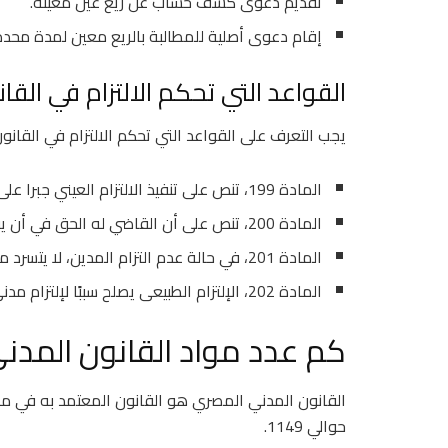
تقديم دعوى كشف حساب عن ريع عين معينة.
إقام دعوى أصلية للمطالبة بالريع معين لمدة محددة وترفع طبقًا لل
القواعد التي تحكم الالتزام في الق
يجب التعرف على القواعد التي تحكم الالتزام في القانو
المادة 199، تنص على تنفيذ الالتزام العيني جبرا على المدين.
المادة 200، تنص على أن القاضي له الحق في أن يقدر عند عدم النص، ما إذا كان هناك إلتزام طبيعى.
المادة 201، في حالة عدم التزام المدين، لا يتسرد ما أداه باختياره، قاصدا أن يوفى إلتزامًا طبيعيًا.
المادة 202، الإلتزام الطبيعى يصلح سببًا لإلتزام مدنى.
كم عدد مواد القانون المدن
حوالي 1149.