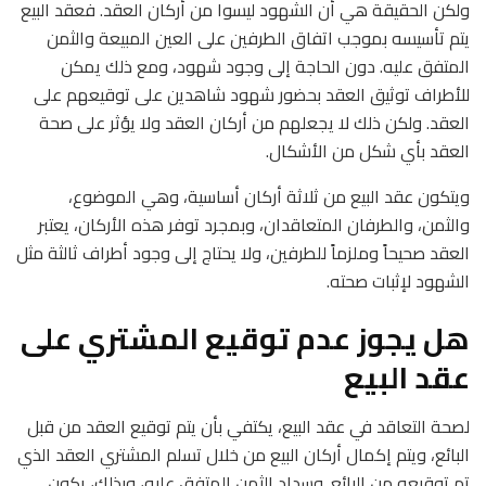
ولكن الحقيقة هي أن الشهود ليسوا من أركان العقد. فعقد البيع
يتم تأسيسه بموجب اتفاق الطرفين على العين المبيعة والثمن
المتفق عليه. دون الحاجة إلى وجود شهود، ومع ذلك يمكن
للأطراف توثيق العقد بحضور شهود شاهدين على توقيعهم على
العقد. ولكن ذلك لا يجعلهم من أركان العقد ولا يؤثر على صحة
العقد بأي شكل من الأشكال.
ويتكون عقد البيع من ثلاثة أركان أساسية، وهي الموضوع،
والثمن، والطرفان المتعاقدان، وبمجرد توفر هذه الأركان، يعتبر
العقد صحيحاً وملزماً للطرفين، ولا يحتاج إلى وجود أطراف ثالثة مثل
الشهود لإثبات صحته.
هل يجوز عدم توقيع المشتري على
عقد البيع
لصحة التعاقد في عقد البيع، يكتفي بأن يتم توقيع العقد من قبل
البائع، ويتم إكمال أركان البيع من خلال تسلم المشتري العقد الذي
تم توقيعه من البائع. وسداد الثمن المتفق عليه، وبذلك، يكون