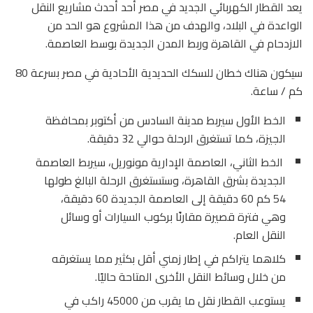
يعد
القطار الكهربائي الجديد
في مصر أحد أحدث مشاريع النقل
الواعدة في البلاد، والهدف من هذا المشروع هو الحد من
الازدحام في القاهرة وربط المدن الجديدة بوسط العاصمة.
سيكون هناك خطان للسكك الحديدية الأحادية في مصر بسرعة 80
كم / ساعة.
الخط الأول سيربط مدينة السادس من أكتوبر بمحافظة
الجيزة، كما تستغرق الرحلة حوالي 32 دقيقة.
الخط الثاني، العاصمة الإدارية مونوريل، سيربط العاصمة
الجديدة بشرق القاهرة، و
ستستغرق الرحلة البالغ طولها
54 كم 60 دقيقة إلى العاصمة الجديدة 60 دقيقة،
وهي فترة قصيرة مقارنًا ب
ركوب السيارات أو وسائل
النقل العام.
كلاهما يتراكم في إطار زمني أقل بكثير مما يستغرقه
من خلال وسائط النقل الأخرى المتاحة حاليًا.
يستوعب القطار نقل ما يقرب من 45000 راكب في