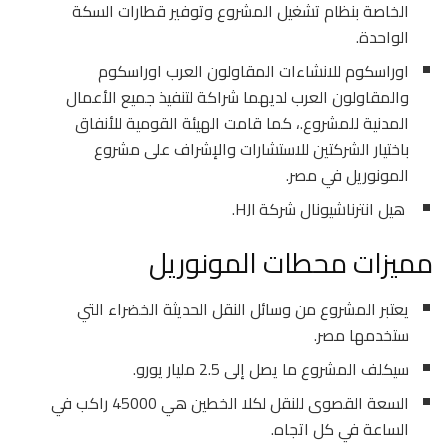
الخاصة بنظام تشغيل المشروع وتوفير قطارات السكة
الواحدة.
اوراسكوم للانشاءات المقاولون العرب اوراسكوم
والمقاولون العرب لديهما شراكة لتنفيذ جميع الأعمال
المدنية للمشروع.، كما قامت الهيئة القومية للأنفاق
باختيار الشركتين للاستشارات والإشراف على مشروع
المونوريل في مصر.
هيل انترناشيونال شركة HJI.
مميزات محطات المونوريل
يعتبر المشروع من وسائل النقل الحديثة الخضراء التي
ستخدمها مصر.
سيكلف المشروع ما يصل إلى 2.5 مليار يورو.
السعة القصوى للنقل لكلا الخطين هي 45000 راكب في
الساعة في كل اتجاه.