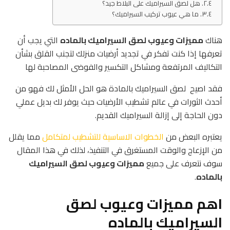
هل لصق السيراميك على البلاط جيد؟
ما هي عيوب تركيب السيراميك؟
هناك
مميزات وعيوب لصق السيراميك بالماده
التي يجب أن
تعرفها
إذا كنت تفكر في تجديد أرضيات منزلك لتجنب القلق بشأن
التكاليف المرتفعة ومشاكل التكسير والفوضى المصاحبة لها
فقد اصيح لصق السيراميك بالمادة هو الحل الأمثل لك فهو من
أحدث الثورات في عالم تشطيب الأرضيات حيث يوفر لك بديل عملي
دون الحاجة إلى إزالة السيراميك القديم.
يعتبره البعض من
الخطوات الاساسية للتشطيب لمتكامل
مما يقلل
من الإزعاج والوقت المستغرق في التنفيذ، لذلك في هذا المقال
سوف نتعرف على جميع
مميزات وعيوب لصق السيراميك
بالماده
.
اهم مميزات وعيوب لصق
السيراميك بالماده