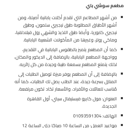
مطعم سوشي باي
من أشهر المطاعم التي تقدم أكلات يابانية أصيلة، ومن
أشهر الأطباق المطلوبة طبق نيجيري سلمون، وطبق
نيجيري كابوريا، وأيضا طبق اللذيذ والشهي رول فيلادلفيا،
وماكي رولز، وغيرها من المأكولات الشعبية اليابانية.
كما أن المطعم يتميز بالطقوس اليابانية في التقديم،
وواجهة المطعم اليابانية، بالإضافة إلى الديكور والمكان،
لذلك يتمتع المطعم بسمعة طيبة وجيدة من كل زائريه.
بالإضافة إلى أن المطعم يوفر ميزة توصيل الطلبات إلى
المنازل بسرعة جيدة، عند الطلب يصل لك الطلبات، كما أنه
مُناسب للعائلات والأفراد، والأسعار تكاد تكون مرتفعة.
العنوان: مول كايرو فيستيفال سيتي، أول القاهرة
الجديدة.
الهاتف: 01093591304
مواعيد العمل: من الساعة 10 صباحًا حتى الساعة 12