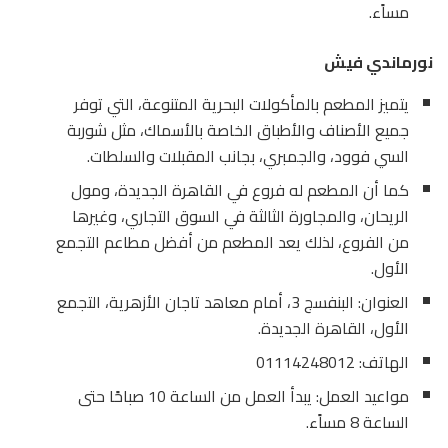
مساًء.
نورماندي فيش
يتميز المطعم بالمأكولات البحرية المتنوعة، التي توفر
جميع الأصناف والأطباق الخاصة بالأسماك، مثل شوربة
السي فوود، والجمبري، بجانب المقبلات والسلطات.
كما أن المطعم له فروع في القاهرة الجديدة، ومول
الريحان، والمجاورة الثالثة في السوق التجاري، وغيرها
من الفروع، لذلك يعد المطعم من أفضل مطاعم التجمع
الأول.
العنوان: البنفسج 3، أمام معاهد تاجان الأزهرية، التجمع
الأول، القاهرة الجديدة.
الهاتف: 01114248012
مواعيد العمل: يبدأ العمل من الساعة 10 صباحًا حتى
الساعة 8 مساًء.