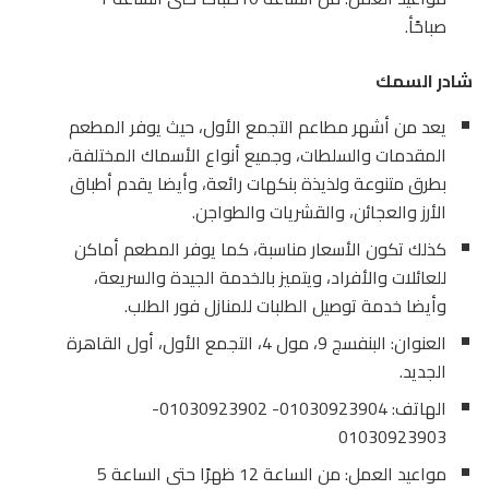
صباحًأ.
شادر السمك
يعد من أشهر مطاعم التجمع الأول، حيث يوفر المطعم
المقدمات والسلطات، وجميع أنواع الأسماك المختلفة،
بطرق متنوعة ولذيذة بنكهات رائعة، وأيضا يقدم أطباق
الأرز والعجائن، والقشريات والطواجن.
كذلك تكون الأسعار مناسبة، كما يوفر المطعم أماكن
للعائلات والأفراد، ويتميز بالخدمة الجيدة والسريعة،
وأيضا خدمة توصيل الطلبات للمنازل فور الطلب.
العنوان: البنفسج 9، مول 4، التجمع الأول، أول القاهرة
الجديد.
الهاتف: 01030923904- 01030923902-
01030923903
مواعيد العمل: من الساعة 12 ظهرًا حتى الساعة 5