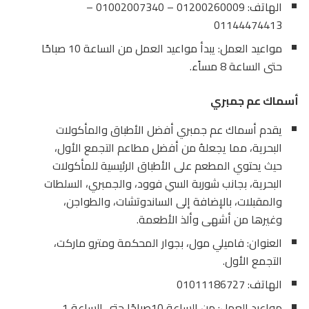
الهاتف: 01200260009 – 01002007340 –
01144474413
مواعيد العمل: يبدأ مواعيد العمل من الساعة 10 صباحًا
حتى الساعة 8 مساًء.
أسماك عم جمبري
يقدم أسماك عم جمبري أفضل الأطباق والمأكولات
البحرية، مما يجعلهُ من أفضل مطاعم التجمع الأول،
حيث يحتوي المطعم على الأطباق الرئيسية للمأكولات
البحرية، بجانب شوربة السي فوود، والجمبري، السلطات
والمقبلات، بالإضافة إلى الساندوتشات، والطواجن،
وغيرها من أشهى وألذ الأطعمة.
العنوان: فاميلي مول، بجوار المحكمة ومترو ماركت،
التجمع الأول.
الهاتف: 01011186727
مواعيد العمل: من الساعة 10صباحًا حتى الساعة 1