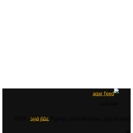
عقار فييد
جميع الحقوق محفوظة لصالح موقع ©
عقار فييد
- 2023