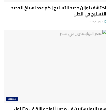
اكتشف اوزان حديد التسليح | كم عدد اسياخ الحديد
التسليح في الطن
مارس 6, 2025
خدمات
سعر البوليسترين في مصر | ألواح عازلة في متناول