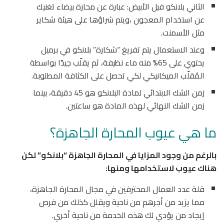
الثاني بلانكو فيل الأبيض: عبارة عن محارة بيضاء تغنيك
عن استخدام المعجون ،ويتم شراؤها على هيئة شكاير
مثل الأسمنت.
وعند الاستعمال يتم تفريغ “شكارة” بلانكو في برميل
يحتوي على 65% منه ماء نظيفة، ثم يقلّب جيدًا بواسطة
المُقلّب الميكانيكي لكي تحصل على الكثافة المطلوبة.
زمن الشك الابتدائي لمادة البلانكو هو 45 دقيقة، بينما
زمن الشك النهائي لهذه المادة هو ساعتين.
ما هي عيوب المحارة الجاهزة؟
بالرغم من وجود المزايا في المحارة الجاهزة “بلانكو” لكن
هناك عيوب لاستخدامها ومنها:
قلة عدد العمال المحترفين في مجال المحارة الجاهزة،
مما يزيد من أجرهم من ناحية ويقلل كذلك من فرص
إيجاد من يؤدي لك هذه الخدمة من ناحية أخري.