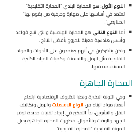
النوع الأول:
هو المحارة البلدي “المحارة التقليدية”
تعتمد في أساسها على مهارة وحرفية من يقوم بها”
الصنايعي”.
أما
النوع الثاني
هو المحارة الهندسية والتي تتبع قواعد
وأسس هندسية معينة للخروج بأفضل النتائج .
ولكن يشتركون في أنهم يعتمدون على الأدوات والمواد
التقليدية مثل الرمل والاسمنت وكميات المياه الكثيرة
المستخدمة فيها.
المحارة الجاهزة
وفي الآونة الاخيرة ونظرا للظروف الإقتصادية ارتفاع
أسعار مواد البناء من
انواع الاسمنت
والرمل وتكاليف
النقل والتشوين، بدأ التفكير في إيجاد تقنيات جديدة توفر
الجهد والوقت والأموال، فظهرت المحارة الجاهزة بديل
المونة التقليدية “المحارة التقليدية”.