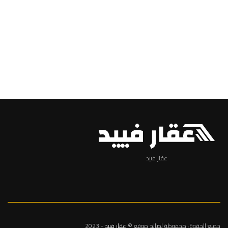
عقار فييد
جميع الحقوق محفوظة لصالح موقع ©
عقار فييد
- 2023