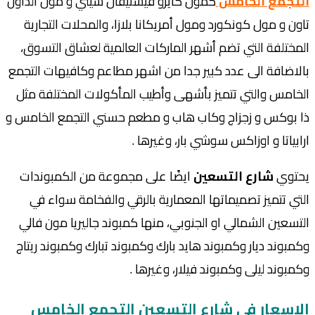
التجمع الخامس
كمول كايرو فيستيفال سيتي و مول الداون
تاون و مول كونكورد ومول أمريكانا بلازا، والمحلات التجارية
المختلفة التي تضم أشهر الماركات العالمية لعشاق التسوق،
بالاضافة الى عدد كبير جدا من
اشهر مطاعم وكافيهات التجمع
الخامس
والتي تتميز بأشهى وأطيب المأكولات المختلفة مثل
ذا بوكس و زجزاج وكاب هاب و مطعم حسني التجمع الخامس و
ارابياتا و اوزاكس سوشي بار، وغيرها .
يحتوي
شارع التسعين
ايضًا على مجموعة من الكمبوندات
التي تتميز تصميماتها المعمارية بالرقي والفخامة سواء في
التسعين الشمالي او الجنوبي، منها كمبوند جاليريا مون فالي
وكمبوند ديار وكمبوند هايد بارك وكمبوند تبارك وكمبوند ريتاج
وكمبوند ليلى وكمبوند فيلار، وغيرها .
الاسعار في
شارع التسعين التجمع الخامس