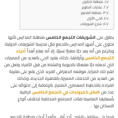
منطقة اخناتون
عمارات التطوير
منطقة القصور
الحي الأول
شارع الشويفات
يطلق على
الشويفات التجمع الخامس
منطقة المدارس لأنها
تحتوي على أشهر المدارس بالتجمع مثل مدرسة الشويفات الدولية،
وبالرغم من أنه يعد حيًا صغيرًا نسبيًا، إلا أنه يعتبر أهدأ
أحياء
التجمع الخامس
وأرقاها، كذلك ينفرد الحي بالعديد من المميزات
التي تجعله حيًا مفعمًا بالحيوية والنشاط من قبل الأفراد ولعل من
اهم تلك المزايا، موقعه الجغرافي الفريد الذي يقع على مقربة
من العديد من الخدمات المميزة بالقاهرة الجديدة، وكذلك
انفراده بالتخطيط المعماري المتميز، بالإضافة إلى احتوائه على
عدد من
افضل كمبوندات في التجمع الخامس
الراقية
بأسعارها المناسبة لفئات المجتمع المختلفة لاختلاف أنواع
الاسكان بها .
فيما يلي سنتناول بالشرح أحد أرقى وأهدأ أحياء منطقة التجمع