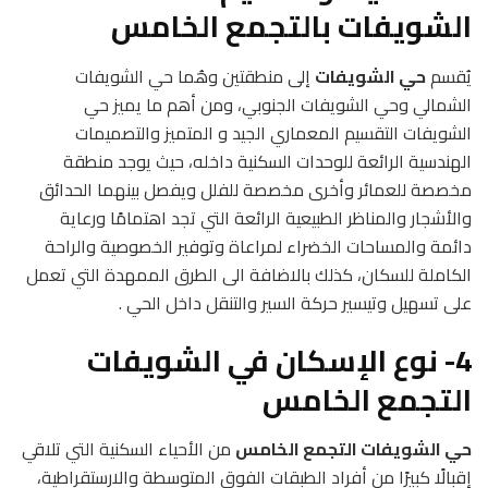
الشويفات بالتجمع الخامس
يُقسم
حي الشويفات
إلى منطقتين وهُما حي الشويفات
الشمالي وحي الشويفات الجنوبي، و
من أهم ما يميز حي
الشويفات التقسيم المعماري الجيد و المتميز والتصميمات
الهندسية الرائعة للوحدات السكنية داخله،
حيث يوجد منطقة
مخصصة للعمائر وأخرى مخصصة للفلل ويفصل بينهما الحدائق
والأشجار والمناظر الطبيعية الرائعة التي تجد اهتمامًا ورعاية
دائمة والمساحات الخضراء لمراعاة وتوفير الخصوصية والراحة
الكاملة للسكان،
كذلك بالاضافة الى الطرق الممهدة التي تعمل
على تسهيل وتيسير حركة السير والتنقل داخل الحي .
4- نوع الإسكان في الشويفات
التجمع الخامس
حي الشويفات التجمع الخامس
من الأحياء السكنية التي تلاقي
إقبالًا كبيرًا من أفراد الطبقات الفوق المتوسطة والارستقراطية،