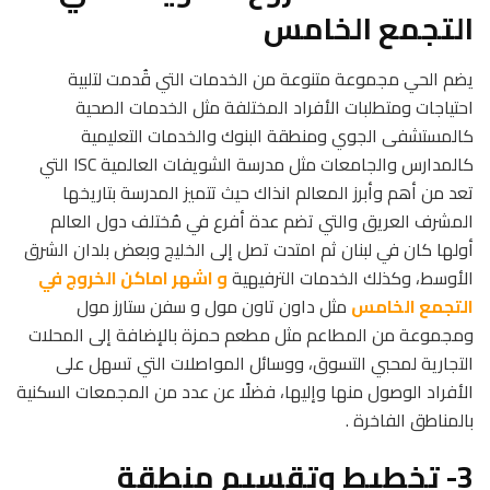
التجمع الخامس
يضم الحي مجموعة متنوعة من الخدمات التي قُدمت لتلبية
احتياجات ومتطلبات الأفراد المختلفة مثل الخدمات الصحية
كالمستشفى الجوي ومنطقة البنوك والخدمات التعليمية
كالمدارس والجامعات مثل مدرسة الشويفات العالمية ISC التي
تعد من أهم وأبرز المعالم انذاك حيث تتميز المدرسة بتاريخها
المشرف العريق والتي تضم عدة أفرع في مُختلف دول العالم
أولها كان في لبنان ثم امتدت تصل إلى الخليج وبعض بلدان الشرق
الأوسط، وكذلك الخدمات الترفيهية
و اشهر اماكن الخروج في
التجمع الخامس
مثل داون تاون مول و سفن ستارز مول
ومجموعة من المطاعم مثل مطعم حمزة بالإضافة إلى المحلات
التجارية لمحبي التسوق، ووسائل المواصلات التي تسهل على
الأفراد الوصول منها وإليها، فضلًا عن عدد من المجمعات السكنية
بالمناطق الفاخرة .
3- تخطيط وتقسيم منطقة