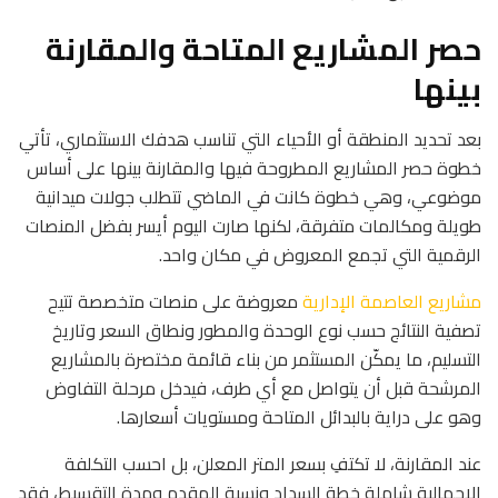
حصر المشاريع المتاحة والمقارنة
بينها
بعد تحديد المنطقة أو الأحياء التي تناسب هدفك الاستثماري، تأتي
خطوة حصر المشاريع المطروحة فيها والمقارنة بينها على أساس
موضوعي، وهي خطوة كانت في الماضي تتطلب جولات ميدانية
طويلة ومكالمات متفرقة، لكنها صارت اليوم أيسر بفضل المنصات
الرقمية التي تجمع المعروض في مكان واحد.
مشاريع العاصمة الإدارية
معروضة على منصات متخصصة تتيح
تصفية النتائج حسب نوع الوحدة والمطور ونطاق السعر وتاريخ
التسليم، ما يمكّن المستثمر من بناء قائمة مختصرة بالمشاريع
المرشحة قبل أن يتواصل مع أي طرف، فيدخل مرحلة التفاوض
وهو على دراية بالبدائل المتاحة ومستويات أسعارها.
عند المقارنة، لا تكتفِ بسعر المتر المعلن، بل احسب التكلفة
الإجمالية شاملة خطة السداد ونسبة المقدم ومدة التقسيط، فقد