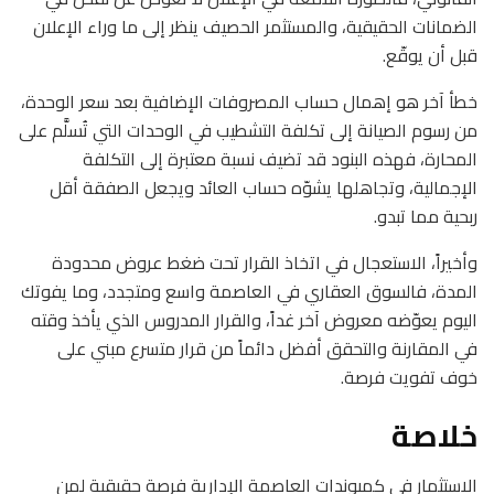
الضمانات الحقيقية، والمستثمر الحصيف ينظر إلى ما وراء الإعلان
قبل أن يوقّع.
خطأ آخر هو إهمال حساب المصروفات الإضافية بعد سعر الوحدة،
من رسوم الصيانة إلى تكلفة التشطيب في الوحدات التي تُسلَّم على
المحارة، فهذه البنود قد تضيف نسبة معتبرة إلى التكلفة
الإجمالية، وتجاهلها يشوّه حساب العائد ويجعل الصفقة أقل
ربحية مما تبدو.
وأخيراً، الاستعجال في اتخاذ القرار تحت ضغط عروض محدودة
المدة، فالسوق العقاري في العاصمة واسع ومتجدد، وما يفوتك
اليوم يعوّضه معروض آخر غداً، والقرار المدروس الذي يأخذ وقته
في المقارنة والتحقق أفضل دائماً من قرار متسرع مبني على
خوف تفويت فرصة.
خلاصة
الاستثمار في كمبوندات العاصمة الإدارية فرصة حقيقية لمن