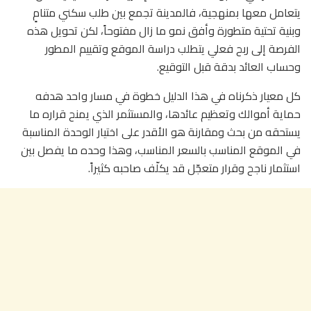
يتعامل معها بمنهجية، فالمدينة تجمع بين طلب سكني متنامٍ
وبنية تحتية متطورة وأفق نمو ما زال مفتوحاً، لكن تحويل هذه
الفرصة إلى ربح فعلي يتطلب دراسة الموقع وتقييم المطور
وحساب العائد بدقة قبل التوقيع.
كل معيار ذكرناه في هذا الدليل خطوة في مسار واحد هدفه
حماية أموالك وتعظيم عائدها، والمستثمر الذي يمنح قراره ما
يستحقه من بحث ومقارنة هو الأقدر على اختيار الوحدة المناسبة
في الموقع المناسب بالسعر المناسب، وهذا وحده ما يفصل بين
استثمار ناجح وقرار متعجّل قد يكلّف صاحبه كثيراً.