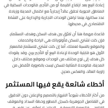
إعادة البيع بعد ارتفاع القيمة أو من التأجير، فالوحدات السكنية في
المناطق الحيوية تحقق عائداً إيجارياً مع اكتمال المدينة وزيادة
عدد سكانها، بينما تراهن الوحدات التجارية والإدارية على النشاط
الاقتصادي في محيطها.
قاعدة مهمة هنا أن تفرّق بين هدف السكن وهدف الاستثمار،
فإن كنت تشتري للسكن فأولوياتك هي الراحة والخدمات
والموقع بالنسبة لعملك، أما إن كنت تشتري للاستثمار فالمعيار
الأول هو قابلية الوحدة لإعادة البيع أو التأجير بربح، وقد يقودك
كل هدف إلى نوع مختلف من الوحدات وموقع مختلف داخل
المدينة، فالوحدة المثالية للسكن ليست بالضرورة الأفضل من
زاوية العائد، والعكس صحيح.
أخطاء شائعة يقع فيها المستثمر
من أكثر الأخطاء شيوعاً الانبهار بالتصميم والإعلان دون التدقيق
في التفاصيل الجوهرية كسجل المطور وخطة السداد والموقف
القانوني، فالصورة اللامعة في الإعلان لا تعوّض عن نقص في