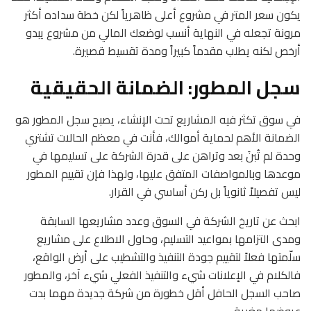
يكون سعر المتر في مشروع أعلى ظاهرياً لكن خطة سداده أكثر
مرونة تجعله في النهاية أنسب لوضعك المالي من مشروع يبدو
أرخص لكنه يطلب مقدماً كبيراً ومدة تقسيط قصيرة.
سجل المطور: الضمانة الحقيقية
في سوق تكثر فيه المشاريع تحت الإنشاء، يصبح سجل المطور هو
الضمانة الأهم لحماية أموالك، فأنت في معظم الحالات تشتري
وحدة لم تُبنَ بعد وتراهن على قدرة الشركة على تسليمها في
موعدها وبالمواصفات المتفق عليها، ولهذا فإن تقييم المطور
ليس تفصيلاً ثانوياً بل ركن أساسي في القرار.
ابحث عن تاريخ الشركة في السوق وعدد مشاريعها السابقة
ومدى التزامها بمواعيد التسليم، وحاول الاطلاع على مشاريع
سلّمتها فعلاً لتقييم جودة التنفيذ والتشطيب على أرض الواقع،
فالكلام في الإعلانات شيء والتنفيذ الفعلي شيء آخر، والمطور
صاحب السجل الحافل أقل خطورة من شركة جديدة مهما بدت
عروضها مغرية.