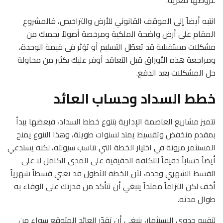
انتبه أيضاً إلى الموقف القانوني للأرض والتراخيص، فالمشروع
المقام على أرض واضحة الملكية ومرخصة أصولاً يحميك من
مشكلات مستقبلية قد تعطّل التسليم أو تؤثر في قيمة الوحدة،
ومراجعة هذه الأوراق قبل التعاقد أوفر عليك بكثير من محاولة
حل المشكلات بعد الدفع.
خطط السداد وحساب العائد
تتميز مشاريع العاصمة الإدارية بتنوع خطط السداد، فبعضها يبدأ
بمقدم منخفض وتقسيط يمتد لسنوات طويلة، وهذا التنوع يمنح
المستثمر مرونة في اختيار الخطة التي تناسب سيولته، لكنه يستدعي
أيضاً حساباً دقيقاً للتكلفة الحقيقية على المدى الكامل لا على
القسط الشهري وحده، لأن الخطة الأطول قد تعني قسطاً شهرياً
أخف لكن التزاماً ممتداً ينبغي أن تتأكد من قدرتك على الوفاء به
طوال مدته.
لتقييم جدوى الاستثمار، ينبغي أن تقدّر العائد المتوقع سواء من