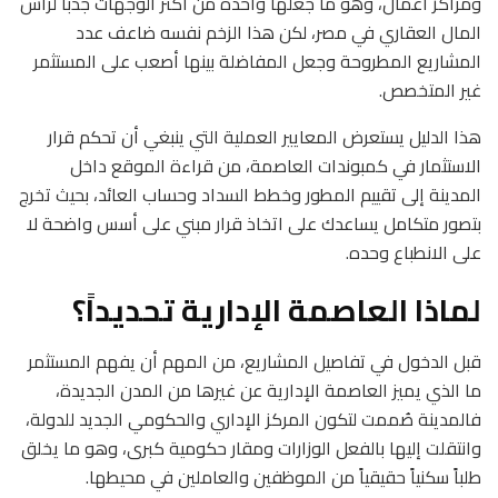
ومراكز أعمال، وهو ما جعلها واحدة من أكثر الوجهات جذباً لرأس
المال العقاري في مصر، لكن هذا الزخم نفسه ضاعف عدد
المشاريع المطروحة وجعل المفاضلة بينها أصعب على المستثمر
غير المتخصص.
هذا الدليل يستعرض المعايير العملية التي ينبغي أن تحكم قرار
الاستثمار في كمبوندات العاصمة، من قراءة الموقع داخل
المدينة إلى تقييم المطور وخطط السداد وحساب العائد، بحيث تخرج
بتصور متكامل يساعدك على اتخاذ قرار مبني على أسس واضحة لا
على الانطباع وحده.
لماذا العاصمة الإدارية تحديداً؟
قبل الدخول في تفاصيل المشاريع، من المهم أن يفهم المستثمر
ما الذي يميز العاصمة الإدارية عن غيرها من المدن الجديدة،
فالمدينة صُممت لتكون المركز الإداري والحكومي الجديد للدولة،
وانتقلت إليها بالفعل الوزارات ومقار حكومية كبرى، وهو ما يخلق
طلباً سكنياً حقيقياً من الموظفين والعاملين في محيطها.