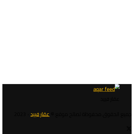
عقار فييد
جميع الحقوق محفوظة لصالح موقع ©
عقار فييد
- 2023