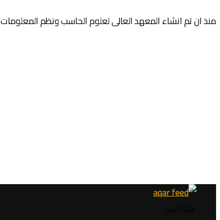
منذ ان تم انشاء المعهد العالى لعلوم الحاسب ونظم المعلومات التجمع الخامس عام 2002 وقد هد
عقار فييد