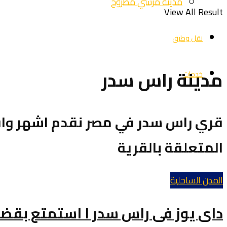
مدينة مرسي مطروح
View All Result
نقل وطرق
مدينة راس سدر
خدمات
قري راس سدر في مصر نقدم اشهر واف
المتعلقة بالقرية
المدن الساحلية
داى يوز فى راس سدر ا استمتع بقضا