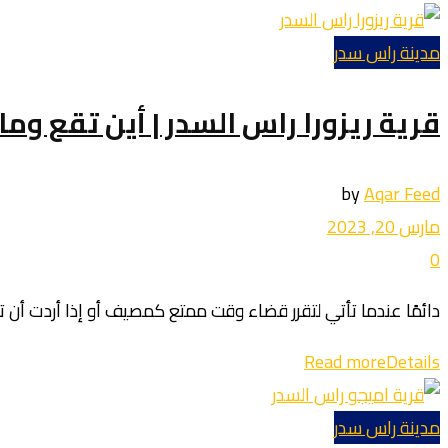
مدينة راس سدر
قرية ريزورا راس السدر | أين تقع وم
by
Aqar Feed
مارس 20, 2023
0
دائمًا عندما تأتي لتقرر قضاء وقت ممتع كمصيف أو إذا أردت أن 
Read more
Details
مدينة راس سدر